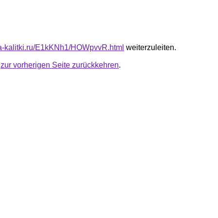
ota-kalitki.ru/E1kKNh1/HOWpvvR.html
weiterzuleiten.
u
zur vorherigen Seite zurückkehren
.