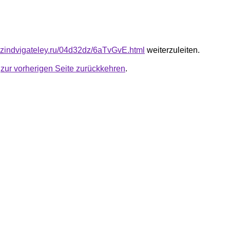
azindvigateley.ru/04d32dz/6aTvGvE.html
weiterzuleiten.
u
zur vorherigen Seite zurückkehren
.