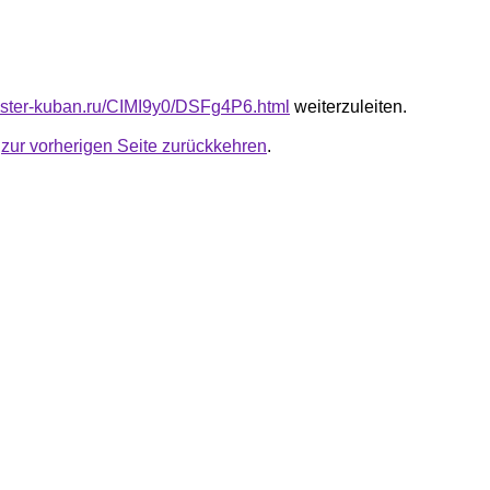
master-kuban.ru/CIMI9y0/DSFg4P6.html
weiterzuleiten.
u
zur vorherigen Seite zurückkehren
.